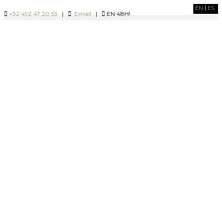
EN
ES
+32 492 47 20 53
|
Email
|
EN 48H!